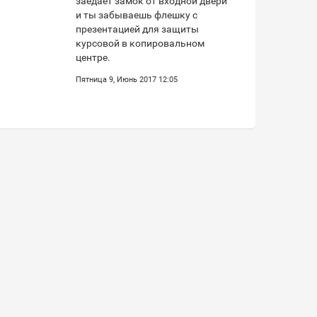
заедает замок от входной двери
и ты забываешь флешку с
презентацией для защиты
курсовой в копировальном
центре.
Пятница 9, Июнь 2017 12:05