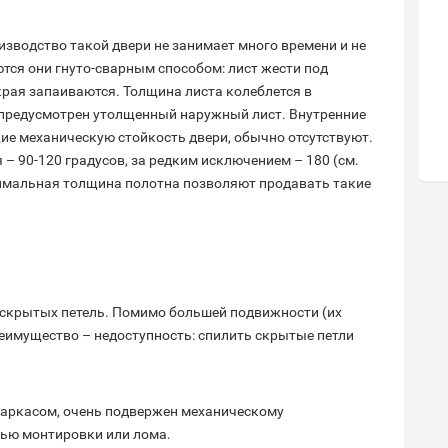
оизводство такой двери не занимает много времени и не
тся они гнуто-сварным способом: лист жести под
края запаиваются. Толщина листа колеблется в
нте предусмотрен утолщенный наружный лист. Внутренние
ие механическую стойкость двери, обычно отсутствуют.
я – 90-120 градусов, за редким исключением – 180 (см.
нимальная толщина полотна позволяют продавать такие
 скрытых петель. Помимо большей подвижности (их
реимущество – недоступность: спилить скрытые петли
 каркасом, очень подвержен механическому
щью монтировки или лома.