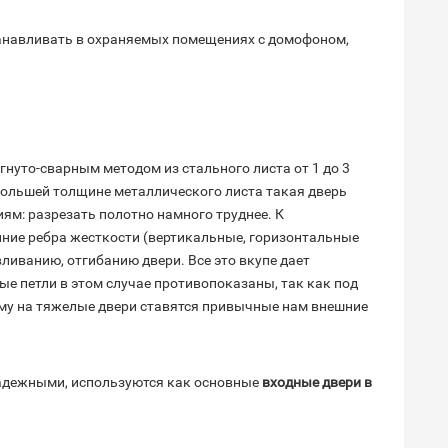
станавливать в охраняемых помещениях с домофоном,
нуто-сварным методом из стального листа от 1 до 3
большей толщине металлического листа такая дверь
ям: разрезать полотно намного труднее. К
ние ребра жесткости (вертикальные, горизонтальные
ливанию, отгибанию двери. Все это вкупе дает
тые петли в этом случае противопоказаны, так как под
тому на тяжелые двери ставятся привычные нам внешние
надежными, используются как основные
входные двери в